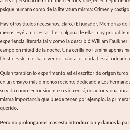
acervo personal de todo buen lector y que, en el mejor de los
psique humana como de la literatura misma: Crimen y castig
Hay otros títulos necesarios, claro, (El jugador, Memorias de 
menos leyéramos estas dos o alguna de ellas muy probablemen
experiencia literaria tal y como la describió William Faulkner:
campo en mitad de la noche. Una cerilla no ilumina apenas na
Dostoievski: nos hace ver de cuánta oscuridad está rodeado 
Quien también lo experimento así el escritor de origen turc
en un ensayo más o menos reciente dedicado a Los hermanos 
su vida como lector sino en su vida en sí, un autor y una obra
misma importancia que puede tener, por ejemplo, la primera 
querido.
Pero no prolongamos más esta introducción y damos la pal