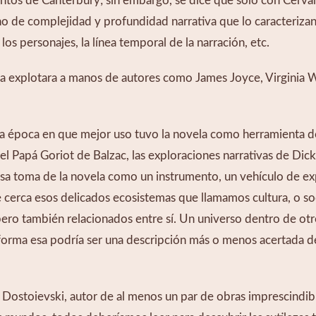
tos de Canterbury; sin embargo, se dice que sólo con Cervan
o de complejidad y profundidad narrativa que lo caracterizan
os personajes, la línea temporal de la narración, etc.
ria explotara a manos de autores como James Joyce, Virginia W
 la época en que mejor uso tuvo la novela como herramienta de
 Papá Goriot de Balzac, las exploraciones narrativas de Dicke
sa toma de la novela como un instrumento, un vehículo de exp
 cerca esos delicados ecosistemas que llamamos cultura, o soc
 pero también relacionados entre sí. Un universo dentro de otr
forma esa podría ser una descripción más o menos acertada de 
 Dostoievski, autor de al menos un par de obras imprescindible