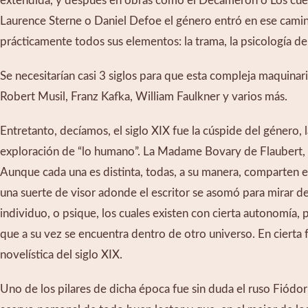
extendida, y después en obras como el Decamerón o Los cuen
Laurence Sterne o Daniel Defoe el género entró en ese camin
prácticamente todos sus elementos: la trama, la psicología de l
Se necesitarían casi 3 siglos para que esta compleja maquina
Robert Musil, Franz Kafka, William Faulkner y varios más.
Entretanto, decíamos, el siglo XIX fue la cúspide del género,
exploración de “lo humano”. La Madame Bovary de Flaubert, el
Aunque cada una es distinta, todas, a su manera, comparten e
una suerte de visor adonde el escritor se asomó para mirar de
individuo, o psique, los cuales existen con cierta autonomía,
que a su vez se encuentra dentro de otro universo. En cierta 
novelística del siglo XIX.
Uno de los pilares de dicha época fue sin duda el ruso Fiódor