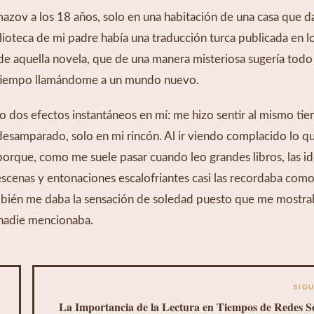
zov a los 18 años, solo en una habitación de una casa que da
blioteca de mi padre había una traducción turca publicada en l
o de aquella novela, que de una manera misteriosa sugería todo 
nte tiempo llamándome a un mundo nuevo.
dos efectos instantáneos en mí: me hizo sentir al mismo tie
desamparado, solo en mi rincón. Al ir viendo complacido lo que
orque, como me suele pasar cuando leo grandes libros, las id
scenas y entonaciones escalofriantes casi las recordaba como s
también me daba la sensación de soledad puesto que me mostrab
 nadie mencionaba.
SIG
La Importancia de la Lectura en Tiempos de Redes So