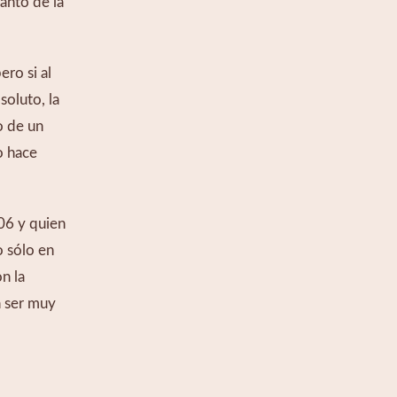
nto de la 
ro si al 
luto, la 
 de un 
 hace 
6 y quien 
sólo en 
 la 
 ser muy 