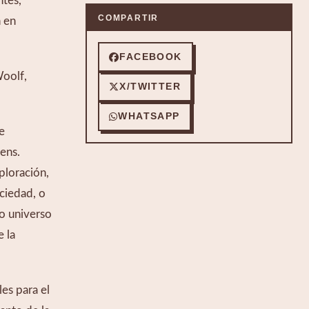
tes, 
COMPARTIR
 en 
FACEBOOK
oolf, 
X/TWITTER
WHATSAPP
 
ns. 
loración, 
iedad, o 
o universo 
la 
s para el 