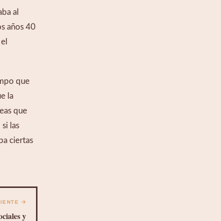
ba al 
os años 40 
el 
mpo que 
 la 
eas que 
i las 
a ciertas 
UIENTE
ciales y