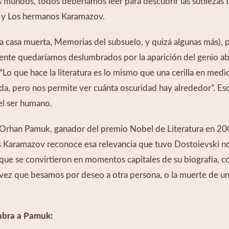
 mundos, todos deberíamos leer para descubrir las sutilezas ta
o y Los hermanos Karamazov.
la casa muerta, Memorias del subsuelo, y quizá algunas más), pe
te quedaríamos deslumbrados por la aparición del genio abso
 “Lo que hace la literatura es lo mismo que una cerilla en medio
da, pero nos permite ver cuánta oscuridad hay alrededor”. Eso
el ser humano.
o Orhan Pamuk, ganador del premio Nobel de Literatura en 200
Karamazov reconoce esa relevancia que tuvo Dostoievski no 
 que se convirtieron en momentos capitales de su biografía, con
vez que besamos por deseo a otra persona, o la muerte de un
abra a Pamuk: